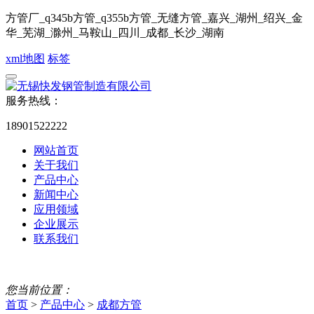
方管厂_q345b方管_q355b方管_无缝方管_嘉兴_湖州_绍兴_金
华_芜湖_滁州_马鞍山_四川_成都_长沙_湖南
xml地图
标签
服务热线：
18901522222
网站首页
关于我们
产品中心
新闻中心
应用领域
企业展示
联系我们
您当前位置：
首页
>
产品中心
>
成都方管