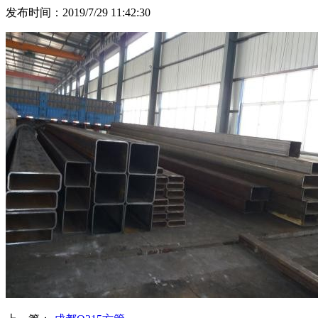
发布时间：2019/7/29 11:42:30