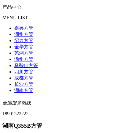
产品中心
MENU LIST
嘉兴方管
湖州方管
绍兴方管
金华方管
芜湖方管
滁州方管
马鞍山方管
四川方管
成都方管
长沙方管
湖南方管
全国服务热线
18901522222
湖南Q355B方管