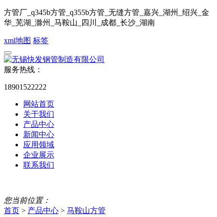
方管厂_q345b方管_q355b方管_无缝方管_嘉兴_湖州_绍兴_金
华_芜湖_滁州_马鞍山_四川_成都_长沙_湖南
xml地图
标签
服务热线：
18901522222
网站首页
关于我们
产品中心
新闻中心
应用领域
企业展示
联系我们
您当前位置：
首页
>
产品中心
>
马鞍山方管