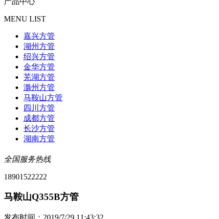
产品中心
MENU LIST
嘉兴方管
湖州方管
绍兴方管
金华方管
芜湖方管
滁州方管
马鞍山方管
四川方管
成都方管
长沙方管
湖南方管
全国服务热线
18901522222
马鞍山Q355B方管
发布时间：2019/7/29 11:43:32