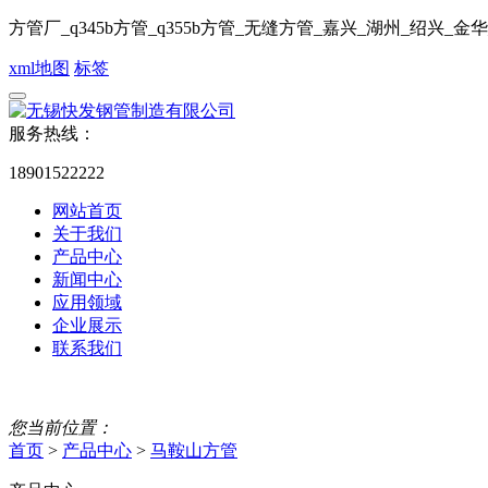
方管厂_q345b方管_q355b方管_无缝方管_嘉兴_湖州_绍兴_
xml地图
标签
服务热线：
18901522222
网站首页
关于我们
产品中心
新闻中心
应用领域
企业展示
联系我们
您当前位置：
首页
>
产品中心
>
马鞍山方管