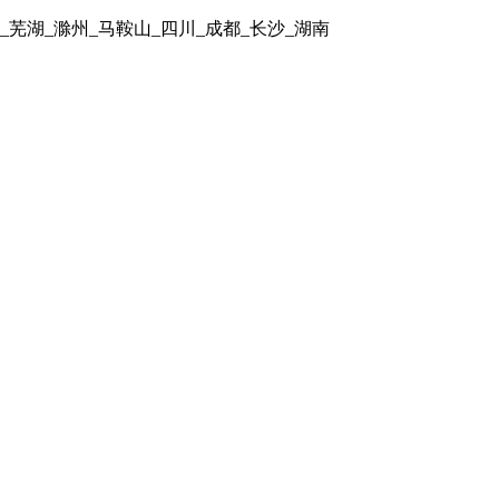
金华_芜湖_滁州_马鞍山_四川_成都_长沙_湖南