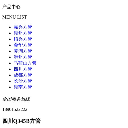
产品中心
MENU LIST
嘉兴方管
湖州方管
绍兴方管
金华方管
芜湖方管
滁州方管
马鞍山方管
四川方管
成都方管
长沙方管
湖南方管
全国服务热线
18901522222
四川Q345B方管