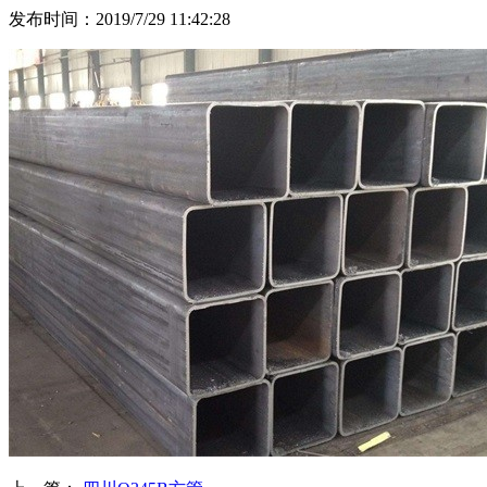
发布时间：2019/7/29 11:42:28