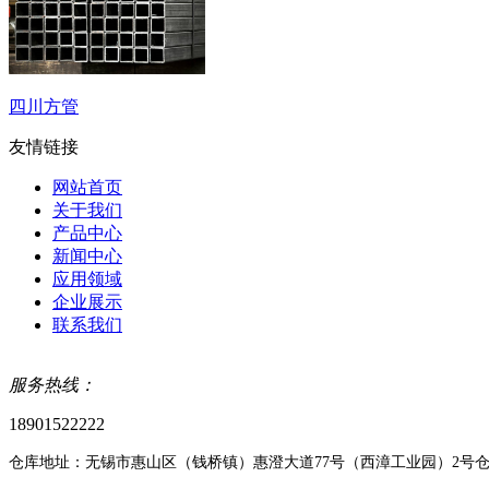
四川方管
友情链接
网站首页
关于我们
产品中心
新闻中心
应用领域
企业展示
联系我们
服务热线：
18901522222
仓库地址：无锡市惠山区（钱桥镇）惠澄大道77号（西漳工业园）2号