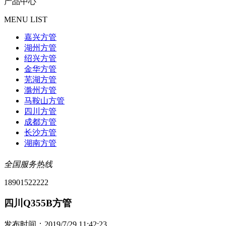
产品中心
MENU LIST
嘉兴方管
湖州方管
绍兴方管
金华方管
芜湖方管
滁州方管
马鞍山方管
四川方管
成都方管
长沙方管
湖南方管
全国服务热线
18901522222
四川Q355B方管
发布时间：2019/7/29 11:42:23