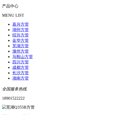
产品中心
MENU LIST
嘉兴方管
湖州方管
绍兴方管
金华方管
芜湖方管
滁州方管
马鞍山方管
四川方管
成都方管
长沙方管
湖南方管
全国服务热线
18901522222