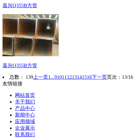
嘉兴Q355B方管
嘉兴Q355B方管
总数： 139
上一页
1...
9
10
11
12
13
14
15
16
下一页
页次：13/16
友情链接
网站首页
关于我们
产品中心
新闻中心
应用领域
企业展示
联系我们